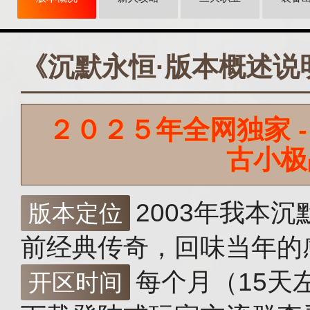
《沉默永恒·版本概述说
２０２５年全网独家 -
古小极
2003年我本
版本定位
前经典传奇，回味当年的
每个月（15天
开区时间