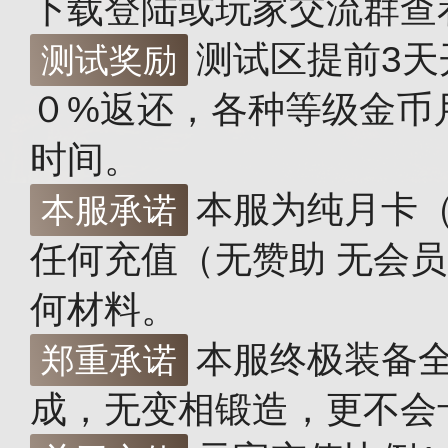
下载登陆或玩家交流群查
测试区提前3
测试奖励
０%返还，各种等级金币
时间。
本服为纯月卡
本服承诺
任何充值（无赞助 无会
何材料。
本服终极装备
郑重承诺
成，无变相锻造，更不会