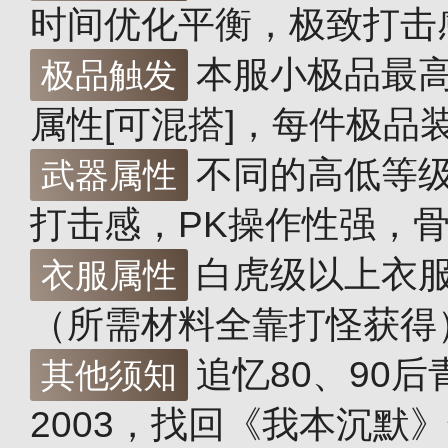
时间优化平衡，极致打击
本服小极品最高
极品触发
属性[可混搭]，每件极品
不同的高低等
武器属性
打击感，PK操作性强，骨
白虎级以上衣服
衣服属性
（所需材料全靠打怪获得
追忆80、90
其他须知
2003，找回《我本沉默