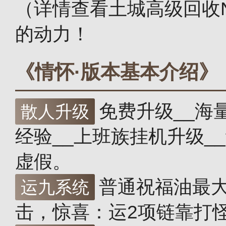
（详情查看土城高级回收
的动力！
《情怀·版本基本介绍》
免费升级__海
散人升级
经验__上班族挂机升级_
虚假。
普通祝福油最
运九系统
击，惊喜：运2项链靠打