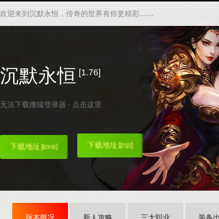
欢迎来到沉默永恒，传奇的世界有你更精彩……
沉默永恒
[1.76]
无法下载微端登录器 · 点击这里
下载地址[zip]
下载地址[exe]
版本概况
新人攻略
三大职业
装备